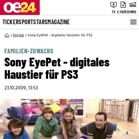
TV
E-PAPER
IMMO
TICKER
SPORT
STARS
MAGAZINE
Digital
Sony EyePet - digitales Haustier für PS3
FAMILIEN-ZUWACHS
Sony EyePet - digitales
Haustier für PS3
23.10.2009, 13:53