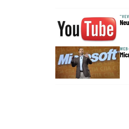
"VE
Neu
WEB
Mic