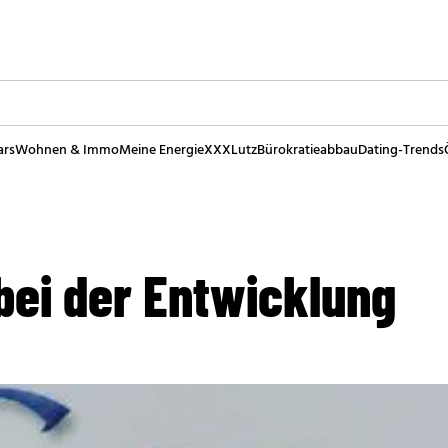
ars
Wohnen & Immo
Meine Energie
XXXLutz
Bürokratieabbau
Dating-Trends
bei der Entwicklung