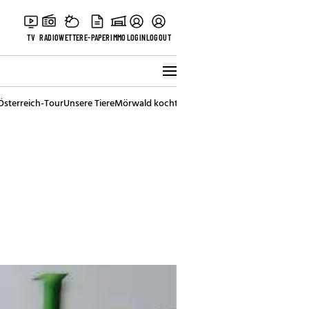
TV
RADIO
WETTER
E-PAPER
IMMO
LOGIN
LOGOUT
Österreich-Tour
Unsere Tiere
Mörwald kocht
Stark in den Tag
Best of Vienna