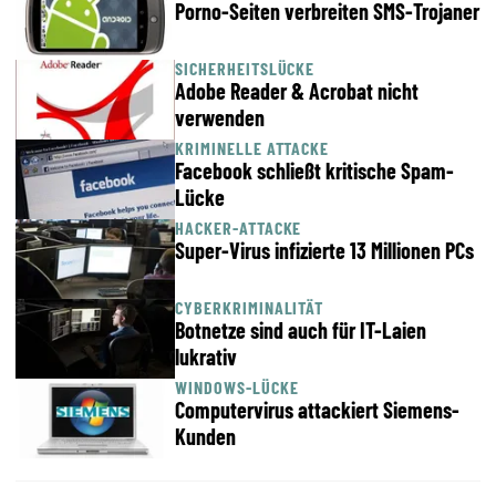
Porno-Seiten verbreiten SMS-Trojaner
SICHERHEITSLÜCKE
Adobe Reader & Acrobat nicht
verwenden
KRIMINELLE ATTACKE
Facebook schließt kritische Spam-
Lücke
HACKER-ATTACKE
Super-Virus infizierte 13 Millionen PCs
CYBERKRIMINALITÄT
Botnetze sind auch für IT-Laien
lukrativ
WINDOWS-LÜCKE
Computervirus attackiert Siemens-
Kunden