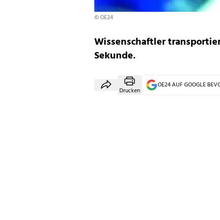
© OE24
Wissenschaftler transportier
Sekunde.
OE24 AUF GOOGLE BE
Drucken