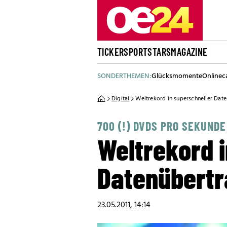
TICKER
SPORT
STARS
MAGAZINE
SONDERTHEMEN:
Glücksmomente
Onlinec
Digital
Weltrekord in superschneller Dat
700 (!) DVDS PRO SEKUNDE
Weltrekord 
Datenübert
23.05.2011, 14:14