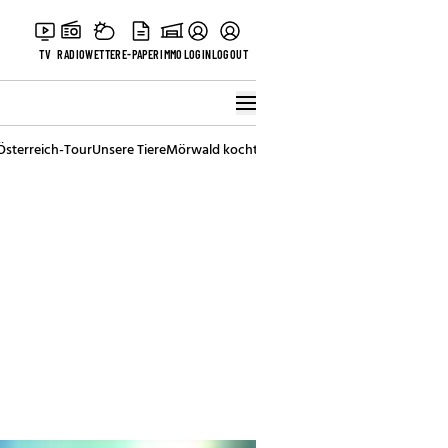
TV
RADIO
WETTER
E-PAPER
IMMO
LOGIN
LOGOUT
Österreich-Tour
Unsere Tiere
Mörwald kocht
Stark in den Tag
Best of Vienna