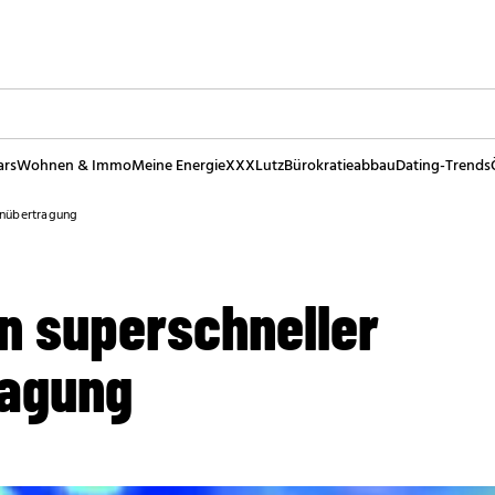
ars
Wohnen & Immo
Meine Energie
XXXLutz
Bürokratieabbau
Dating-Trends
enübertragung
in superschneller
ragung