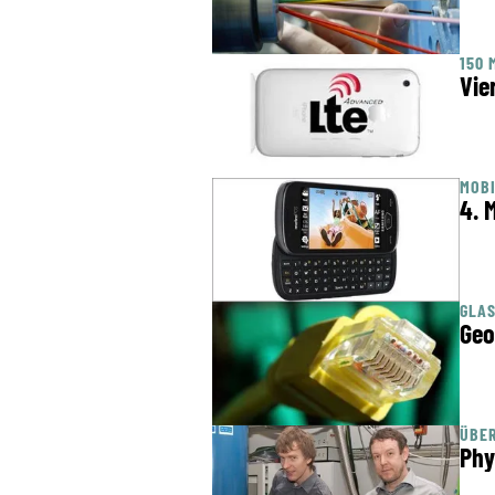
150 
Vie
MOB
4. 
GLA
Geo
ÜBER
Phy