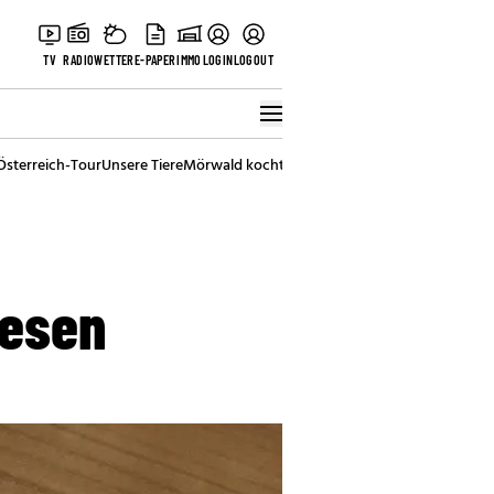
TV
RADIO
WETTER
E-PAPER
IMMO
LOGIN
LOGOUT
Österreich-Tour
Unsere Tiere
Mörwald kocht
Stark in den Tag
Best of Vienna
lesen