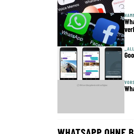
HAM
Wha
ver
„ALL
Goo
VORS
Wha
WHATSAPP OHNE B