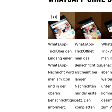
1 / 6
WhatsApp-
WhatsApp-
What
TrickÜber den
TrickÖffnet
Trick
Eingang einer
man das
man i
WhatsApp-
Benachrichtigungscen
Benac
Nachricht wird
erscheint bei
aber 
man am Icon
langen
weite
und in der
Nachrichten
unten
oberen
nur der erste
kommt
Benachrichtigungsleiste
Satz. Den
gesam
informiert.
kompletten
zum V