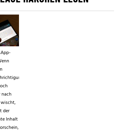
sApp-
Wenn
m
ter,
hrichtigungscenter
noch
r nach
 wischt,
 der
te Inhalt
orschein,