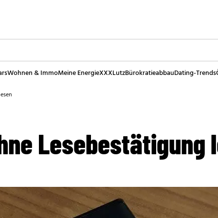
ars
Wohnen & Immo
Meine Energie
XXXLutz
Bürokratieabbau
Dating-Trends
lesen
ne Lesebestätigung 