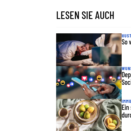
LESEN SIE AUCH
HUS
So 
WUNS
Dep
Soc
IMM
Ein
dur