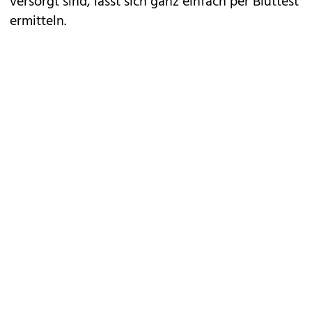
versorgt sind, lässt sich ganz einfach per Bluttest
ermitteln.