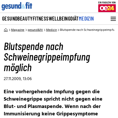
GESUND
BEAUTY
FITNESS
WELLBEING
DIÄT
MEDIZIN
Magazine
gesund&fit
Medizin
Blutspende nach Schweinegrippeimpfung
Blutspende nach
Schweinegrippeimpfung
möglich
27.11.2009, 13:06
Eine vorhergehende Impfung gegen die
Schweinegrippe spricht nicht gegen eine
Blut- und Plasmaspende. Wenn nach der
Immunisierung keine Grippesymptome