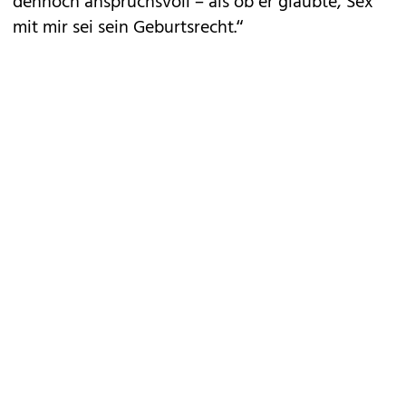
dennoch anspruchsvoll – als ob er glaubte, Sex
mit mir sei sein Geburtsrecht.“