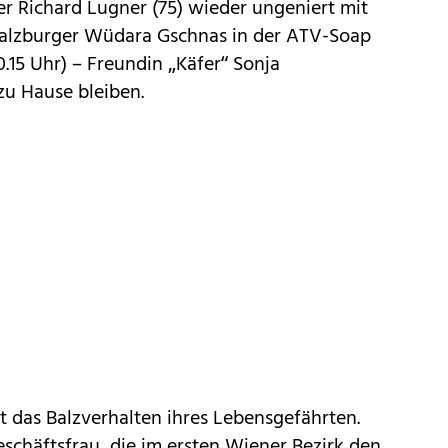
r Richard Lugner (75) wieder ungeniert mit
 Salzburger Wüdara Gschnas in der ATV-Soap
.15 Uhr) – Freundin „Käfer“ Sonja
zu Hause bleiben.
ht das Balzverhalten ihres Lebensgefährten.
schäftsfrau, die im ersten Wiener Bezirk den