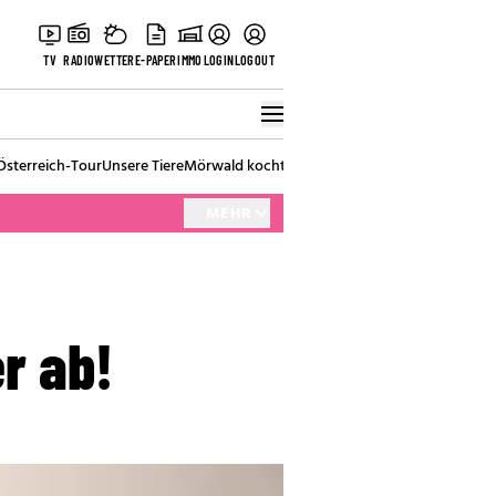
TV
RADIO
WETTER
E-PAPER
IMMO
LOGIN
LOGOUT
Österreich-Tour
Unsere Tiere
Mörwald kocht
Stark in den Tag
Best of Vienna
MEHR
r ab!