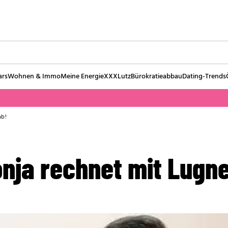
ars
Wohnen & Immo
Meine Energie
XXXLutz
Bürokratieabbau
Dating-Trends
ab!
onja rechnet mit Lugne