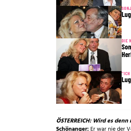
SON
Lug
DIE 
Son
Her
"ICH
Lug
ÖSTERREICH: Wird es denn 
Schönanger:
Er war nie der V