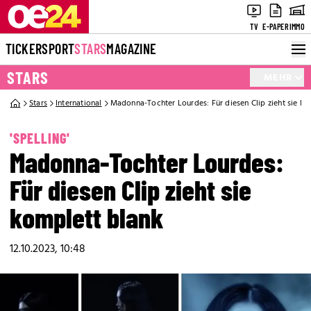
TV
E-PAPER
IMMO
TICKER
SPORT
STARS
MAGAZINE
STARS
MEHR
Stars
International
Madonna-Tochter Lourdes: Für diesen Clip zieht sie ko
'SPELLING'
Madonna-Tochter Lourdes:
Für diesen Clip zieht sie
komplett blank
12.10.2023, 10:48