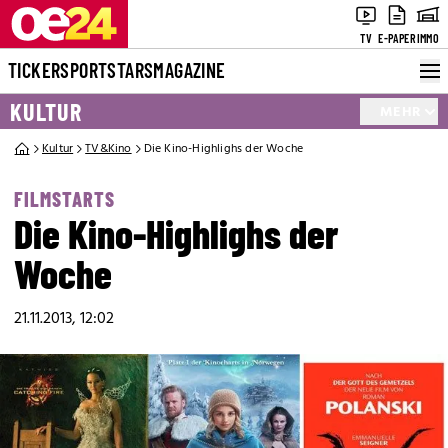
TV
E-PAPER
IMMO
TICKER
SPORT
STARS
MAGAZINE
KULTUR
MEHR
Kultur
TV&Kino
Die Kino-Highlighs der Woche
FILMSTARTS
Die Kino-Highlighs der
Woche
21.11.2013, 12:02