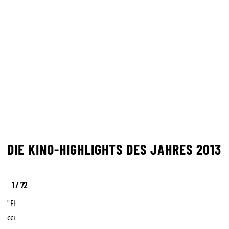
DIE KINO-HIGHLIGHTS DES JAHRES 2013
1 / 72
Mit
Das
Die
"Muttertag"
Remake
Handschrift
oder
eines
ist