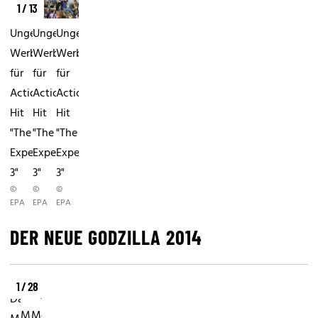
1 / 13
Ungewöhnliche
Ungewöhnliche
Ungewöhnliche
Werbung
Werbung
Werbung
für
für
für
Action-
Action-
Action-
Hit
Hit
Hit
"The
"The
"The
Expendables
Expendables
Expendables
3"
3"
3"
©
©
©
EPA
EPA
EPA
DER NEUE GODZILLA 2014
1 / 28
Das
Das
Das
Monster
Monster