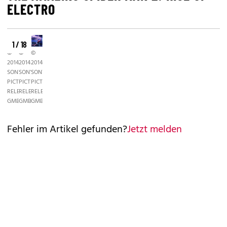
ELECTRO
1 / 18
©
©
©
2014
2014
2014
SONY
SONY
SONY
PICTURES
PICTURES
PICTURES
RELEASING
RELEASING
RELEASING
GMBH
GMBH
GMBH
Fehler im Artikel gefunden?
Jetzt melden