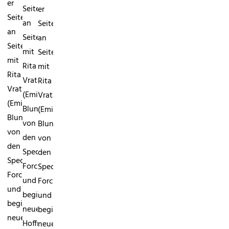
er
Seite
er
Seite
an
Seite
an
Seite
an
Seite
mit
Seite
mit
Rita
mit
Rita
Vrataski
Rita
Vrataski
(Emily
Vrataski
(Emily
Blunt)
(Emily
Blunt)
von
Blunt)
von
den
von
den
Special
den
Special
Forces
Special
Forces
und
Forces
und
beginnt,
und
beginnt,
neue
beginnt,
neue
Hoffnung
neue