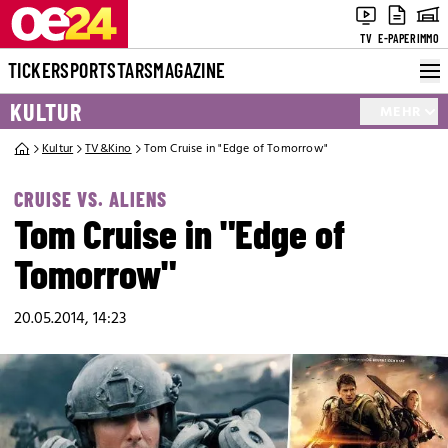
TV
E-PAPER
IMMO
TICKER
SPORT
STARS
MAGAZINE
KULTUR
MEHR
Kultur
TV&Kino
Tom Cruise in "Edge of Tomorrow"
CRUISE VS. ALIENS
Tom Cruise in "Edge of
Tomorrow"
20.05.2014, 14:23