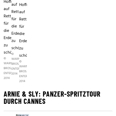
Hoffnung
auf
Hoffnung
auf
Rettung
auf
Rettung
für
Rettung
für
die
für
die
Erde
die
Erde
zu
Erde
zu
schöpfen.
zu
schöpfen.
©
schöpfen.
©
WARNER
©
WARNER
BROS.
WARNER
BROS.
ENTERTAINMENT
BROS.
ENTERTAINMENT
2014
ENTERTAINMENT
2014
2014
ARNIE & SLY: PANZER-SPRITZTOUR
DURCH CANNES