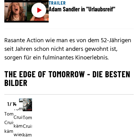
TRAILER
Adam Sandler in "Urlaubsreif"
Rasante Action wie man es von dem 52-Jährigen
seit Jahren schon nicht anders gewohnt ist,
sorgen für ein fulminantes Kinoerlebnis.
THE EDGE OF TOMORROW - DIE BESTEN
BILDER
1 / 14
Tom
Tom
Cruise
Tom
Cruise
kämpft
Cruise
kämpft
wieder
kämpft