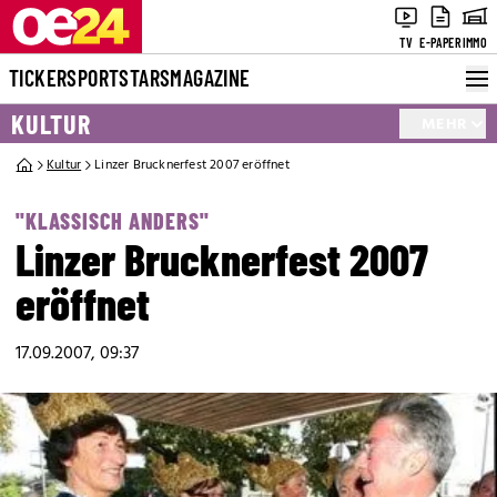
TV
E-PAPER
IMMO
TICKER
SPORT
STARS
MAGAZINE
KULTUR
MEHR
Kultur
Linzer Brucknerfest 2007 eröffnet
"KLASSISCH ANDERS"
Linzer Brucknerfest 2007
eröffnet
17.09.2007, 09:37