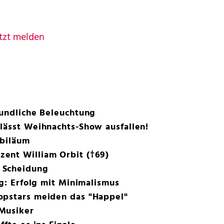
tzt melden
eundliche Beleuchtung
lässt Weihnachts-Show ausfallen!
ubiläum
ent William Orbit (†69)
 Scheidung
rg: Erfolg mit Minimalismus
opstars meiden das "Happel"
Musiker