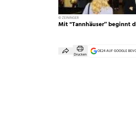
© ZEININGER
Mit "Tannhäuser“ beginnt di
OE24 AUF GOOGLE BE
Drucken