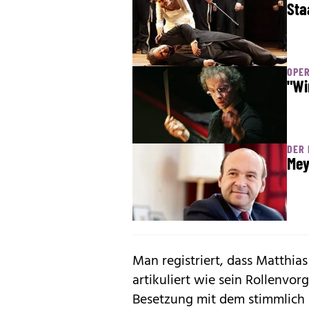
Sta
OPE
"Wi
DER 
Mey
Man registriert, dass Matthia
artikuliert wie sein Rollenvo
Besetzung mit dem stimmlich 