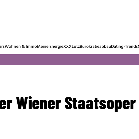
ars
Wohnen & Immo
Meine Energie
XXXLutz
Bürokratieabbau
Dating-Trends
der Wiener Staatsoper