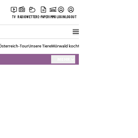
TV
RADIO
WETTER
E-PAPER
IMMO
LOGIN
LOGOUT
Österreich-Tour
Unsere Tiere
Mörwald kocht
Stark in den Tag
Best of Vienna
MEHR