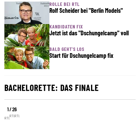
ROLLE BEI RTL
Rolf Scheider bei "Berlin Models"
KANDIDATEN FIX
Jetzt ist das "Dschungelcamp" voll
BALD GEHT'S LOS
Start für Dschungelcamp fix
BACHELORETTE: DAS FINALE
1 / 26
©
©
©
RTL
RTL
RTL