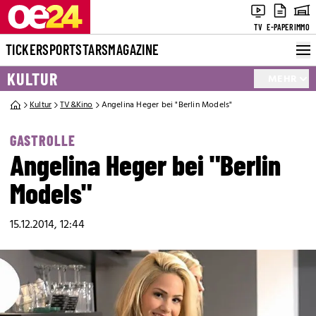
TV
E-PAPER
IMMO
TICKER
SPORT
STARS
MAGAZINE
KULTUR
MEHR
Kultur
TV&Kino
Angelina Heger bei "Berlin Models"
GASTROLLE
Angelina Heger bei "Berlin
Models"
15.12.2014, 12:44