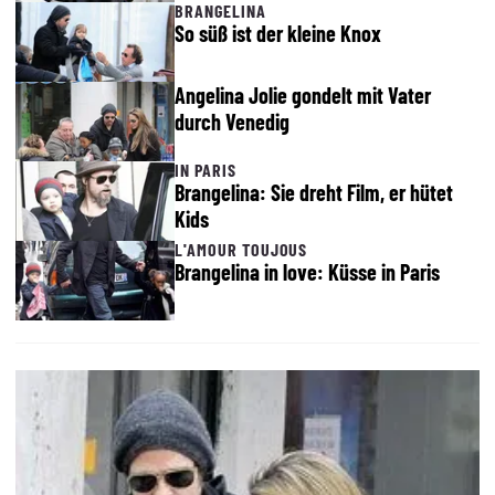
BRANGELINA
So süß ist der kleine Knox
Angelina Jolie gondelt mit Vater
durch Venedig
IN PARIS
Brangelina: Sie dreht Film, er hütet
Kids
L'AMOUR TOUJOUS
Brangelina in love: Küsse in Paris