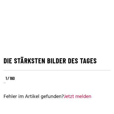
DIE STÄRKSTEN BILDER DES TAGES
©
©
©
1 / 160
REUTERS
REUTERS
REUTERS
Fehler im Artikel gefunden?
Jetzt melden