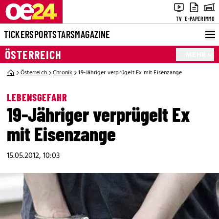
TV
E-PAPER
IMMO
TICKER
SPORT
STARS
MAGAZINE
ÖSTERREICH
MEHR
Österreich
Chronik
19-Jähriger verprügelt Ex mit Eisenzange
LEBENSGEFAHR
19-Jähriger verprügelt Ex
mit Eisenzange
15.05.2012, 10:03