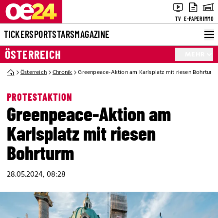
TV
E-PAPER
IMMO
TICKER
SPORT
STARS
MAGAZINE
ÖSTERREICH
MEHR
Österreich
Chronik
Greenpeace-Aktion am Karlsplatz mit riesen Bohrturm
PROTESTAKTION
Greenpeace-Aktion am
Karlsplatz mit riesen
Bohrturm
28.05.2024, 08:28