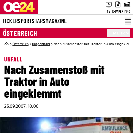
TV
E-PAPER
IMMO
TICKER
SPORT
STARS
MAGAZINE
ÖSTERREICH
MEHR
Österreich
Burgenland
Nach Zusamenstoß mit Traktor in Auto eingeklem
UNFALL
Nach Zusamenstoß mit
Traktor in Auto
eingeklemmt
25.09.2007, 10:06