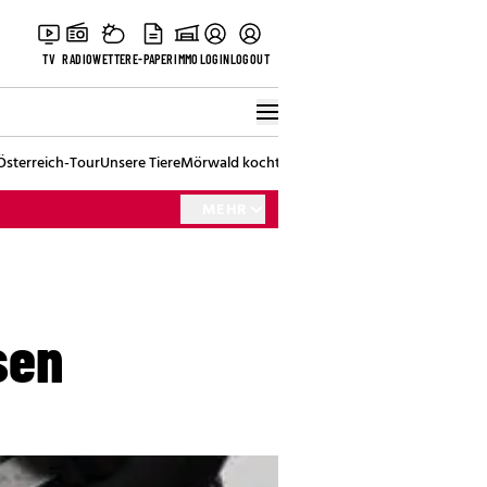
TV
RADIO
WETTER
E-PAPER
IMMO
LOGIN
LOGOUT
Österreich-Tour
Unsere Tiere
Mörwald kocht
Stark in den Tag
Best of Vienna
MEHR
sen