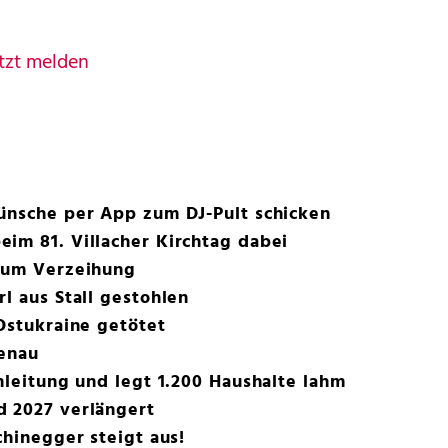
tzt melden
wünsche per App zum DJ-Pult schicken
im 81. Villacher Kirchtag dabei
t um Verzeihung
l aus Stall gestohlen
 Ostukraine getötet
tenau
omleitung und legt 1.200 Haushalte lahm
d 2027 verlängert
chinegger steigt aus!