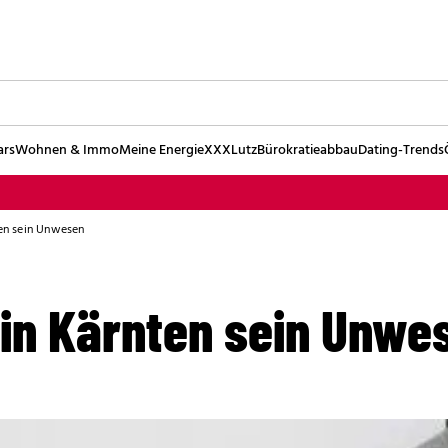
ars
Wohnen & Immo
Meine Energie
XXXLutz
Bürokratieabbau
Dating-Trends
ten sein Unwesen
 in Kärnten sein Unwe