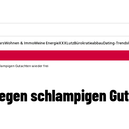
ars
Wohnen & Immo
Meine Energie
XXXLutz
Bürokratieabbau
Dating-Trends
lampigen Gutachten wieder frei
egen schlampigen Gu