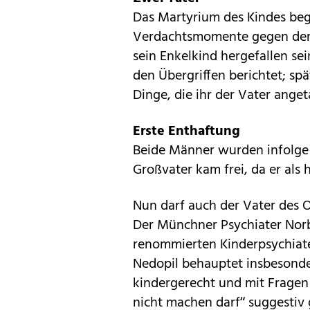
Das Martyrium des Kindes bega
Verdachtsmomente gegen den G
sein Enkelkind hergefallen sei
den Übergriffen berichtet; sp
Dinge, die ihr der Vater anget
Erste Enthaftung
Beide Männer wurden infolge z
Großvater kam frei, da er als 
Nun darf auch der Vater des O
Der Münchner Psychiater Norb
renommierten Kinderpsychiate
Nedopil behauptet insbesonder
kindergerecht und mit Frage
nicht machen darf“ suggestiv 