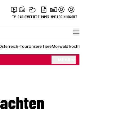
TV
RADIO
WETTER
E-PAPER
IMMO
LOGIN
LOGOUT
Österreich-Tour
Unsere Tiere
Mörwald kocht
Stark in den Tag
Best of Vienna
MEHR
tachten