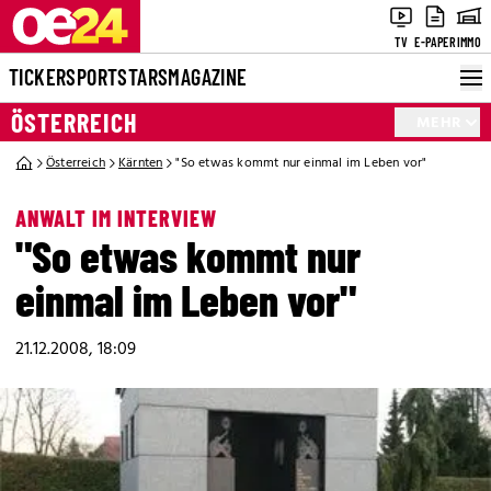
TV
E-PAPER
IMMO
TICKER
SPORT
STARS
MAGAZINE
ÖSTERREICH
MEHR
Österreich
Kärnten
"So etwas kommt nur einmal im Leben vor"
ANWALT IM INTERVIEW
"So etwas kommt nur
einmal im Leben vor"
21.12.2008, 18:09