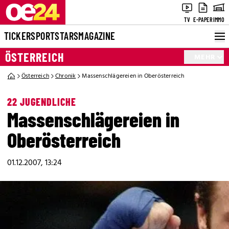
TV
E-PAPER
IMMO
TICKER
SPORT
STARS
MAGAZINE
ÖSTERREICH
MEHR
Österreich
Chronik
Massenschlägereien in Oberösterreich
22 JUGENDLICHE
Massenschlägereien in
Oberösterreich
01.12.2007, 13:24