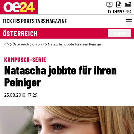
TV
E-PAPER
IMMO
TICKER
SPORT
STARS
MAGAZINE
ÖSTERREICH
MEHR
Österreich
Chronik
Natascha jobbte für ihren Peiniger
KAMPUSCH-SERIE
Natascha jobbte für ihren
Peiniger
25.08.2010, 17:29