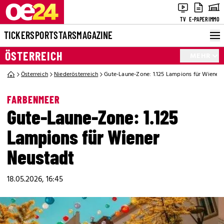
TV
E-PAPER
IMMO
TICKER
SPORT
STARS
MAGAZINE
ÖSTERREICH
MEHR
Österreich
Niederösterreich
Gute-Laune-Zone: 1.125 Lampions für Wiener 
FARBENMEER
Gute-Laune-Zone: 1.125
Lampions für Wiener
Neustadt
18.05.2026, 16:45