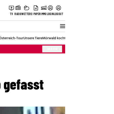
TV
RADIO
WETTER
E-PAPER
IMMO
LOGIN
LOGOUT
Österreich-Tour
Unsere Tiere
Mörwald kocht
Stark in den Tag
Best of Vienna
MEHR
 gefasst