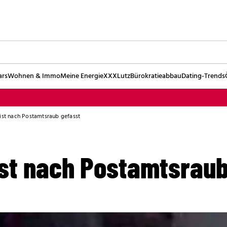
ars
Wohnen & Immo
Meine Energie
XXXLutz
Bürokratieabbau
Dating-Trends
ist nach Postamtsraub gefasst
ist nach Postamtsraub