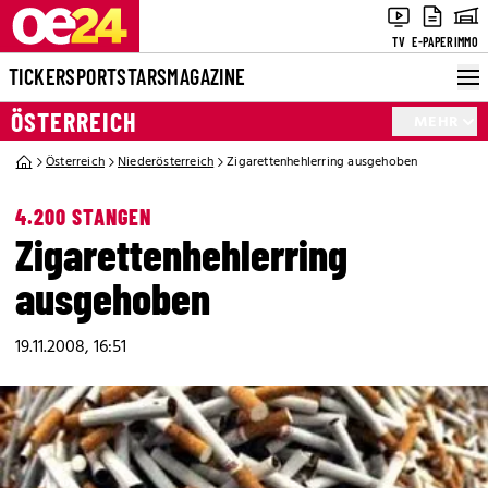
TV
E-PAPER
IMMO
TICKER
SPORT
STARS
MAGAZINE
ÖSTERREICH
MEHR
Österreich
Niederösterreich
Zigarettenhehlerring ausgehoben
4.200 STANGEN
Zigarettenhehlerring
ausgehoben
19.11.2008, 16:51