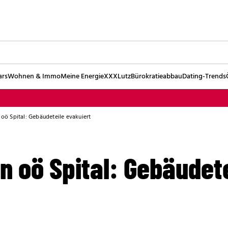
ars
Wohnen & Immo
Meine Energie
XXXLutz
Bürokratieabbau
Dating-Trends
n oö Spital: Gebäudeteile evakuiert
in oö Spital: Gebäudet