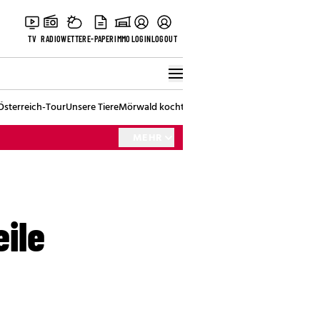
TV
RADIO
WETTER
E-PAPER
IMMO
LOGIN
LOGOUT
Österreich-Tour
Unsere Tiere
Mörwald kocht
Stark in den Tag
Best of Vienna
MEHR
eile