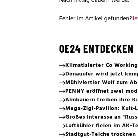
Nachmittag dauern werde.
Fehler im Artikel gefunden?
Je
OE24 ENTDECKEN
Klimatisierter Co Working
Donauufer wird jetzt kom
Mühlviertler Wolf zum Abs
PENNY eröffnet zwei moder
Almbauern treiben ihre Kü
Mega-Zigi-Pavillon: Kult-
Großes Interesse an "Russ
Luftkühler fielen im AK-T
Stadtgut-Teiche trocknen 