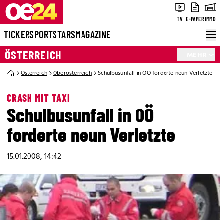
TV
E-PAPER
IMMO
TICKER
SPORT
STARS
MAGAZINE
ÖSTERREICH
MEHR
Österreich
Oberösterreich
Schulbusunfall in OÖ forderte neun Verletzte
CRASH MIT TAXI
Schulbusunfall in OÖ
forderte neun Verletzte
15.01.2008, 14:42