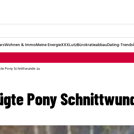
ars
Wohnen & Immo
Meine Energie
XXXLutz
Bürokratieabbau
Dating-Trends
ügte Pony Schnittwunde zu
fügte Pony Schnittwun