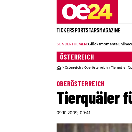
TICKER
SPORT
STARS
MAGAZINE
SONDERTHEMEN:
Glücksmomente
Onlinec
ÖSTERREICH
Österreich
Oberösterreich
Tierquäler f
OBERÖSTERREICH
Tierquäler 
09.10.2009, 09:41