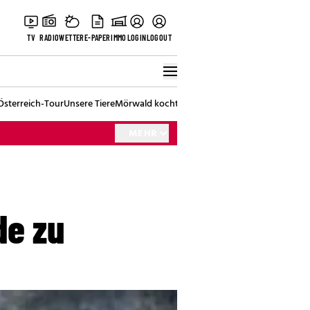
TV
RADIO
WETTER
E-PAPER
IMMO
LOGIN
LOGOUT
Österreich-Tour
Unsere Tiere
Mörwald kocht
Stark in den Tag
Best of Vienna
MEHR
de zu