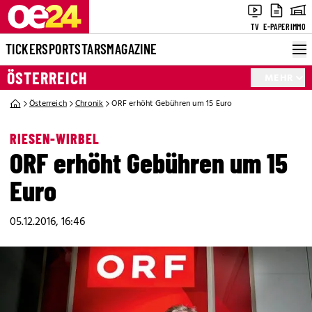
TV
E-PAPER
IMMO
TICKER
SPORT
STARS
MAGAZINE
ÖSTERREICH
MEHR
Österreich
Chronik
ORF erhöht Gebühren um 15 Euro
RIESEN-WIRBEL
ORF erhöht Gebühren um 15
Euro
05.12.2016, 16:46