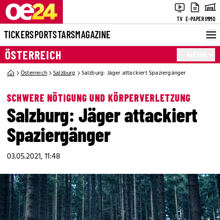
TV
E-PAPER
IMMO
TICKER
SPORT
STARS
MAGAZINE
ÖSTERREICH
MEHR
Österreich
Salzburg
Salzburg: Jäger attackiert Spaziergänger
SCHWERE NÖTIGUNG UND KÖRPERVERLETZUNG
Salzburg: Jäger attackiert
Spaziergänger
03.05.2021, 11:48