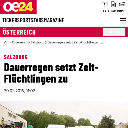
TV
E-PAPER
IMMO
TICKER
SPORT
STARS
MAGAZINE
ÖSTERREICH
MEHR
Österreich
Salzburg
Dauerregen setzt Zelt-Flüchtlingen zu
SALZBURG
Dauerregen setzt Zelt-
Flüchtlingen zu
20.05.2015, 11:02