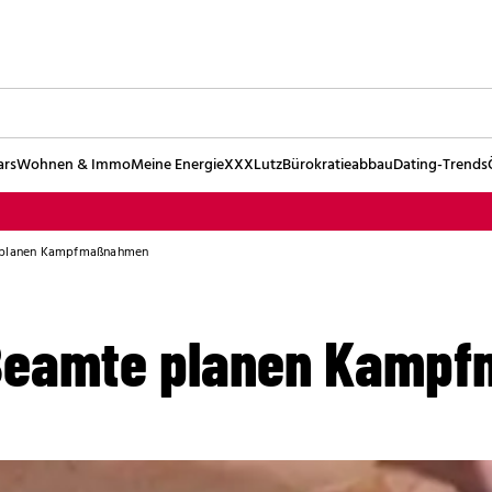
ars
Wohnen & Immo
Meine Energie
XXXLutz
Bürokratieabbau
Dating-Trends
e planen Kampfmaßnahmen
 Beamte planen Kamp