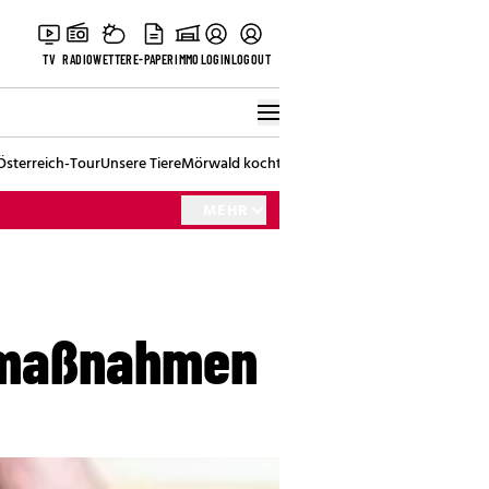
TV
RADIO
WETTER
E-PAPER
IMMO
LOGIN
LOGOUT
Österreich-Tour
Unsere Tiere
Mörwald kocht
Stark in den Tag
Best of Vienna
MEHR
fmaßnahmen