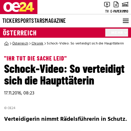
TV
E-PAPER
IMMO
TICKER
SPORT
STARS
MAGAZINE
ÖSTERREICH
MEHR
Österreich
Chronik
Schock-Video: So verteidigt sich die Haupttäterin
"IHR TUT DIE SACHE LEID"
Schock-Video: So verteidigt
sich die Haupttäterin
17.11.2016, 08:23
© OE24
Verteidigerin nimmt Rädelsführerin in Schutz.