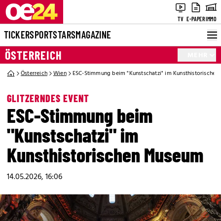
TV
E-PAPER
IMMO
TICKER
SPORT
STARS
MAGAZINE
ÖSTERREICH
MEHR
Österreich
Wien
ESC-Stimmung beim "Kunstschatzi" im Kunsthistorische
GLITZERNDES EVENT
ESC-Stimmung beim
"Kunstschatzi" im
Kunsthistorischen Museum
14.05.2026, 16:06