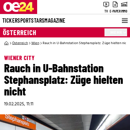
TV
E-PAPER
IMMO
TICKER
SPORT
STARS
MAGAZINE
ÖSTERREICH
MEHR
Österreich
Wien
Rauch in U-Bahnstation Stephansplatz: Züge hielten nicht
WIENER CITY
Rauch in U-Bahnstation
Stephansplatz: Züge hielten
nicht
19.02.2025, 11:11