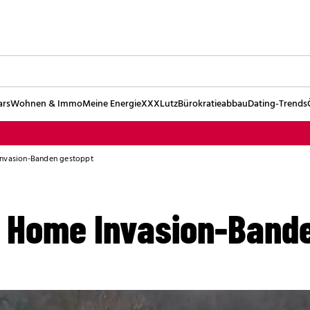
ars
Wohnen & Immo
Meine Energie
XXXLutz
Bürokratieabbau
Dating-Trends
Invasion-Banden gestoppt
e Home Invasion-Band