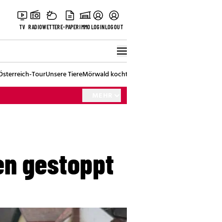
TV
RADIO
WETTER
E-PAPER
IMMO
LOGIN
LOGOUT
Österreich-Tour
Unsere Tiere
Mörwald kocht
Stark in den Tag
Best of Vienna
MEHR
en gestoppt