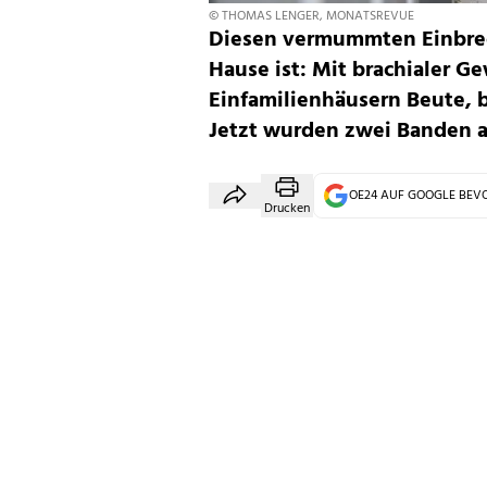
© THOMAS LENGER, MONATSREVUE
Diesen vermummten Einbrech
Hause ist: Mit brachialer G
Einfamilienhäusern Beute, 
Jetzt wurden zwei Banden 
OE24 AUF GOOGLE BE
Drucken