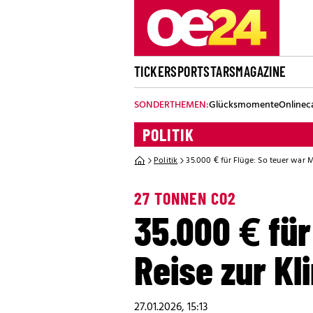
TICKER
SPORT
STARS
MAGAZINE
SONDERTHEMEN:
Glücksmomente
Onlinec
POLITIK
Politik
35.000 € für Flüge: So teuer war M
27 TONNEN CO2
35.000 € für
Reise zur K
27.01.2026, 15:13