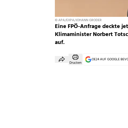
© APA/EXPA/JOHANN GRODER
Eine FPÖ-Anfrage deckte jet
Klimaminister Norbert Totsc
auf.
OE24 AUF GOOGLE BE
Drucken