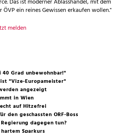
rce. Das ist moderner Ablasshandel, mit dem
er ÖVP ein reines Gewissen erkaufen wollen."
tzt melden
i 40 Grad unbewohnbar!"
 ist "Vize-Europameister"
werden angezeigt
immt in Wien
cht auf Hitzefrei
für den geschassten ORF-Boss
e Regierung dagegen tun?
r hartem Sparkurs