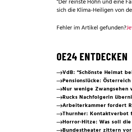
"Der reinste Hohn und eine Fa
sich die Klima-Heiligen von d
Fehler im Artikel gefunden?
Je
OE24 ENTDECKEN
VdB: "Schönste Heimat be
Pensionslücke: Österreich
Nur wenige Zwangsehen 
Rucks Nachfolgerin übern
Arbeiterkammer fordert Re
Thurnher: Kontaktverbot 
Horror-Hitze: Was soll di
Bundestheater zittern vo