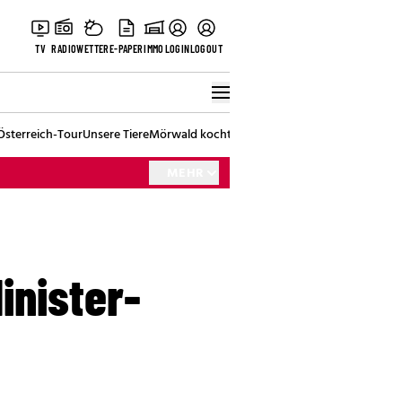
TV
RADIO
WETTER
E-PAPER
IMMO
LOGIN
LOGOUT
Österreich-Tour
Unsere Tiere
Mörwald kocht
Stark in den Tag
Best of Vienna
MEHR
inister-