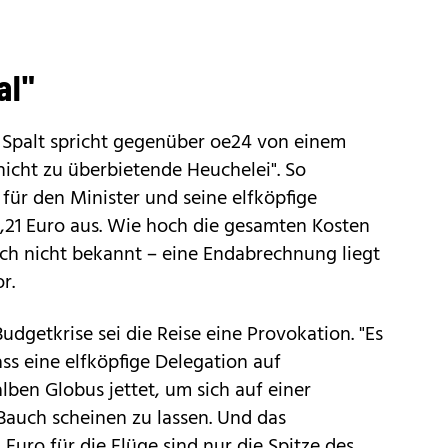
al"
palt spricht gegenüber oe24 von einem
icht zu überbietende Heuchelei". So
 für den Minister und seine elfköpfige
4,21 Euro aus. Wie hoch die gesamten Kosten
doch nicht bekannt – eine Endabrechnung liegt
r.
udgetkrise sei die Reise eine Provokation. "Es
ass eine elfköpfige Delegation auf
ben Globus jettet, um sich auf einer
Bauch scheinen zu lassen. Und das
 Euro für die Flüge sind nur die Spitze des