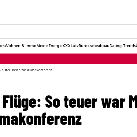
ars
Wohnen & Immo
Meine Energie
XXXLutz
Bürokratieabbau
Dating-Trends
inister-Reise zur Klimakonferenz
 Flüge: So teuer war M
limakonferenz