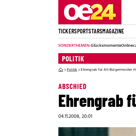
TICKER
SPORT
STARS
MAGAZINE
SONDERTHEMEN:
Glücksmomente
Onlinec
POLITIK
Politik
Ehrengrab für Alt-Bürgermeister H
ABSCHIED
Ehrengrab fü
04.11.2008, 20:01