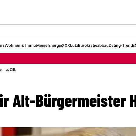
ars
Wohnen & Immo
Meine Energie
XXXLutz
Bürokratieabbau
Dating-Trends
elmut Zilk
r Alt-Bürgermeister H