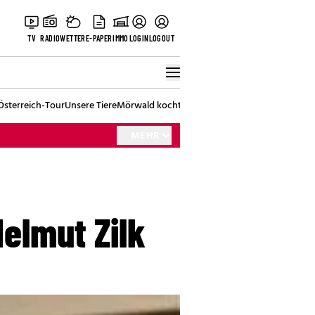
TV
RADIO
WETTER
E-PAPER
IMMO
LOGIN
LOGOUT
Österreich-Tour
Unsere Tiere
Mörwald kocht
Stark in den Tag
Best of Vienna
MEHR
elmut Zilk