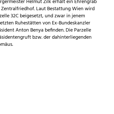
rgermeister Helmut Zilk erhält ein Ehrengrab
 Zentralfriedhof. Laut Bestattung Wien wird
rzelle 32C beigesetzt, und zwar in jenem
 letzten Ruhestätten von Ex-Bundeskanzler
sident Anton Benya befinden. Die Parzelle
äsidentengruft bzw. der dahinterliegenden
omäus.