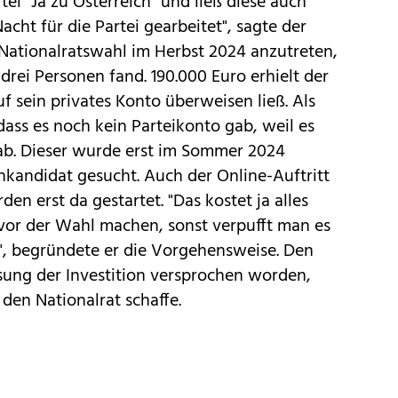
tei "Ja zu Österreich" und ließ diese auch
acht für die Partei gearbeitet", sagte der
 Nationalratswahl im Herbst 2024 anzutreten,
 drei Personen fand. 190.000 Euro erhielt der
f sein privates Konto überweisen ließ. Als
ass es noch kein Parteikonto gab, weil es
ab. Dieser wurde erst im Sommer 2024
enkandidat gesucht. Auch der Online-Auftritt
n erst da gestartet. "Das kostet ja alles
 vor der Wahl machen, sonst verpufft man es
", begründete er die Vorgehensweise. Den
sung der Investition versprochen worden,
den Nationalrat schaffe.