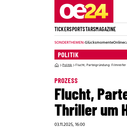
TICKER
SPORT
STARS
MAGAZINE
SONDERTHEMEN:
Glücksmomente
Onlinec
POLITIK
Politik
Flucht, Parteigründung: Filmreifer 
PROZESS
Flucht, Part
Thriller um 
03.11.2025, 16:00