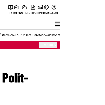
TV
RADIO
WETTER
E-PAPER
IMMO
LOGIN
LOGOUT
Österreich-Tour
Unsere Tiere
Mörwald kocht
Stark in den Tag
Best of Vienna
MEHR
 Polit-