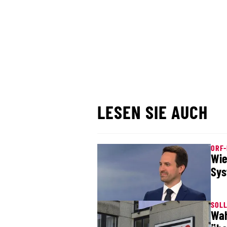
LESEN SIE AUCH
ORF
Wie
Sys
SOL
Wah