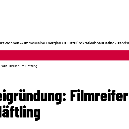
ars
Wohnen & Immo
Meine Energie
XXXLutz
Bürokratieabbau
Dating-Trends
Polit-Thriller um Häftling
eigründung: Filmreifer
Häftling