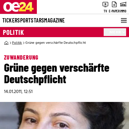
TV
E-PAPER
IMMO
TICKER
SPORT
STARS
MAGAZINE
POLITIK
MEHR
Politik
Grüne gegen verschärfte Deutschpflicht
ZUWANDERUNG
Grüne gegen verschärfte
Deutschpflicht
14.01.2011, 12:51