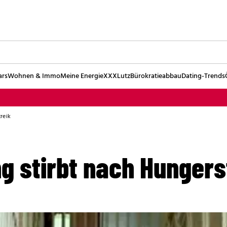
ars
Wohnen & Immo
Meine Energie
XXXLutz
Bürokratieabbau
Dating-Trends
reik
g stirbt nach Hungers