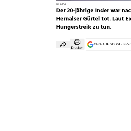
© APA
Der 20-jährige Inder war n
Hernalser Gürtel tot. Laut 
Hungerstreik zu tun.
OE24 AUF GOOGLE BE
Drucken