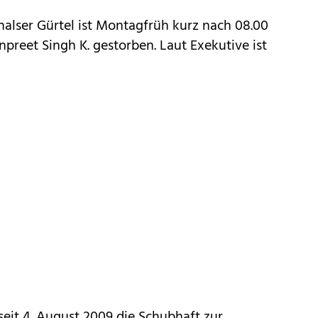
alser Gürtel ist Montagfrüh kurz nach 08.00
npreet Singh K. gestorben. Laut Exekutive ist
it 4. August 2009 die Schubhaft zur