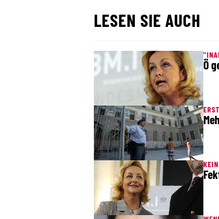
LESEN SIE AUCH
"INA
Ö g
ERS
Meh
KEI
Fek
WENI