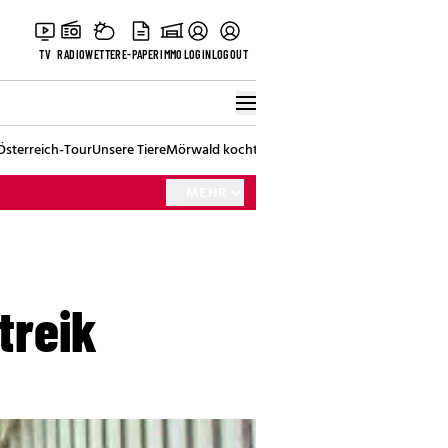
TV
RADIO
WETTER
E-PAPER
IMMO
LOGIN
LOGOUT
Österreich-Tour
Unsere Tiere
Mörwald kocht
Stark in den Tag
Best of Vienna
MEHR
treik