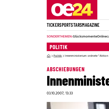
TICKER
SPORT
STARS
MAGAZINE
SONDERTHEMEN:
Glücksmomente
Onlinec
POLITIK
Politik
Innenministerium ordnete "Aktion 
ABSCHIEBUNGEN
Innenminist
03.10.2007, 13:33