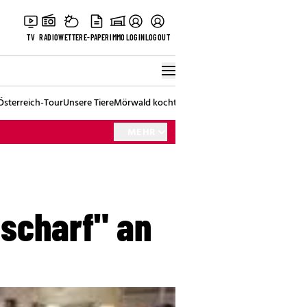
TV
RADIO
WETTER
E-PAPER
IMMO
LOGIN
LOGOUT
Österreich-Tour
Unsere Tiere
Mörwald kocht
Stark in den Tag
Best of Vienna
MEHR
 scharf" an