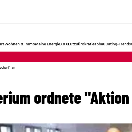
ars
Wohnen & Immo
Meine Energie
XXXLutz
Bürokratieabbau
Dating-Trends
scharf" an
erium ordnete "Aktion