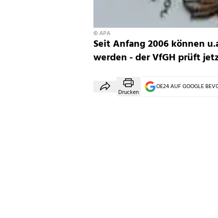
© APA
Seit Anfang 2006 können u.a
werden - der VfGH prüft jetz
OE24 AUF GOOGLE BE
Drucken