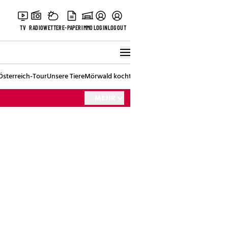
TV
RADIO
WETTER
E-PAPER
IMMO
LOGIN
LOGOUT
Österreich-Tour
Unsere Tiere
Mörwald kocht
Stark in den Tag
Best of Vienna
MEHR