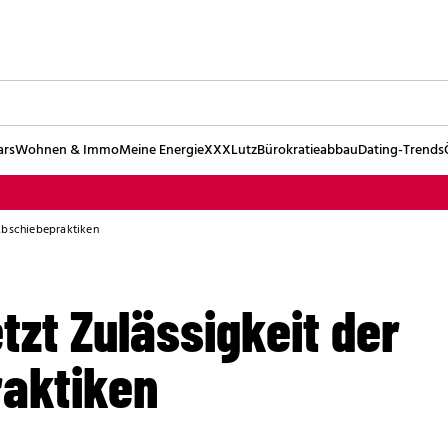
ars
Wohnen & Immo
Meine Energie
XXXLutz
Bürokratieabbau
Dating-Trends
 Abschiebepraktiken
etzt Zulässigkeit der
aktiken