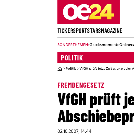
TICKER
SPORT
STARS
MAGAZINE
SONDERTHEMEN:
Glücksmomente
Onlinec
POLITIK
Politik
VfGH prüft jetzt Zulässigkeit der
FREMDENGESETZ
VfGH prüft j
Abschiebepr
02.10.2007, 14:44