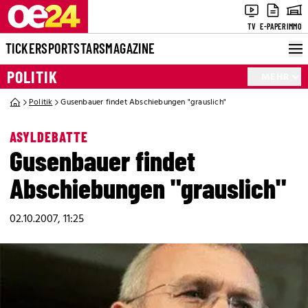
TV
E-PAPER
IMMO
TICKER
SPORT
STARS
MAGAZINE
POLITIK
MEHR
Politik
Gusenbauer findet Abschiebungen "grauslich"
ASYLDEBATTE
Gusenbauer findet
Abschiebungen "grauslich"
02.10.2007, 11:25