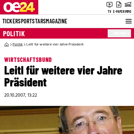
TV
E-PAPER
IMMO
TICKER
SPORT
STARS
MAGAZINE
POLITIK
MEHR
Politik
Leitl für weitere vier Jahre Präsident
WIRTSCHAFTSBUND
Leitl für weitere vier Jahre
Präsident
20.10.2007, 13:22