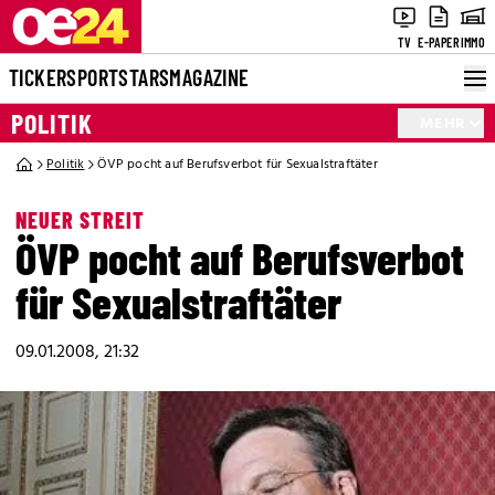
TV
E-PAPER
IMMO
TICKER
SPORT
STARS
MAGAZINE
POLITIK
MEHR
Politik
ÖVP pocht auf Berufsverbot für Sexualstraftäter
NEUER STREIT
ÖVP pocht auf Berufsverbot
für Sexualstraftäter
09.01.2008, 21:32