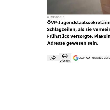
© JVP/GSÖLS
ÖVP-Jugendstaatssekretärin 
Schlagzeilen, als sie verme
Frühstück versorgte. Plakol
Adresse gewesen sein.
OE24 AUF GOOGLE BE
Drucken