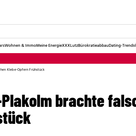
ars
Wohnen & Immo
Meine Energie
XXXLutz
Bürokratieabbau
Dating-Trends
chen Klebe-Opfern Frühstück
-Plakolm brachte fals
stück