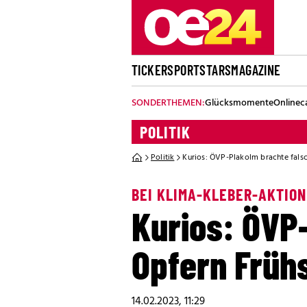
TICKER
SPORT
STARS
MAGAZINE
SONDERTHEMEN:
Glücksmomente
Onlinec
POLITIK
Politik
Kurios: ÖVP-Plakolm brachte fals
BEI KLIMA-KLEBER-AKTION
Kurios: ÖVP
Opfern Früh
14.02.2023, 11:29