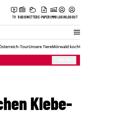
TV
RADIO
WETTER
E-PAPER
IMMO
LOGIN
LOGOUT
Österreich-Tour
Unsere Tiere
Mörwald kocht
Stark in den Tag
Best of Vienna
MEHR
chen Klebe-